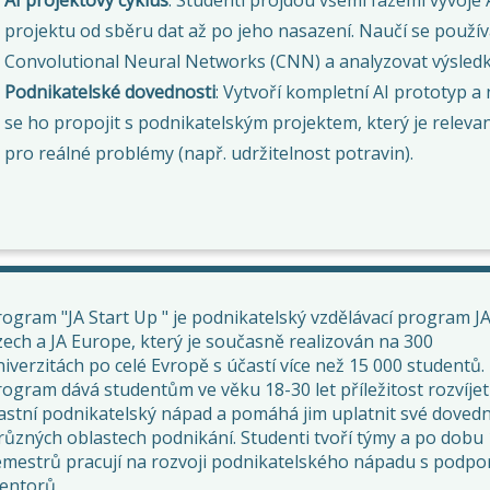
projektu od sběru dat až po jeho nasazení. Naučí se použív
Convolutional Neural Networks (CNN) a analyzovat výsledk
Podnikatelské dovednosti
: Vytvoří kompletní AI prototyp a
se ho propojit s podnikatelským projektem, který je releva
pro reálné problémy (např. udržitelnost potravin).
ogram "JA Start Up " je podnikatelský vzdělávací program J
ech a JA Europe, který je současně realizován na 300
iverzitách po celé Evropě s účastí více než 15 000 studentů.
ogram dává studentům ve věku 18-30 let příležitost rozvíjet
lastní podnikatelský nápad a pomáhá jim uplatnit své dovedn
různých oblastech podnikání. Studenti tvoří týmy a po dobu 
emestrů pracují na rozvoji podnikatelského nápadu s podpo
entorů