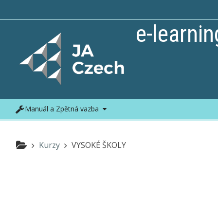
Přejít k hlavnímu obsahu
e-learnin
Manuál a Zpětná vazba
Kurzy
VYSOKÉ ŠKOLY