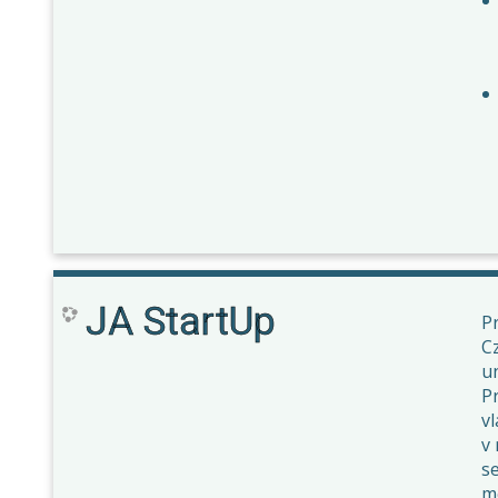
JA StartUp
Pr
Cz
un
Pr
v
v 
s
m