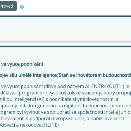
Proveď
I ve výuce podnikání
jev sílu umělé inteligence: Staň se inovátorem budoucnosti!
I ve výuce podnikání (dříve pod názvem AI-ENTR4YOUTH) je
zdělávací program pro vysokoškolské studenty, který propoj
mělou inteligenci (AI) s podnikatelskými dovednostmi a
ipravuje mladou generaci na digitální budoucnost plnou ino
ogram byl vyvinut ve spolupráci se společností Intel a Junio
chievement, s podporou Evropské unie, a nabízí dvě verze:
dovací a nekodovací (LITE).