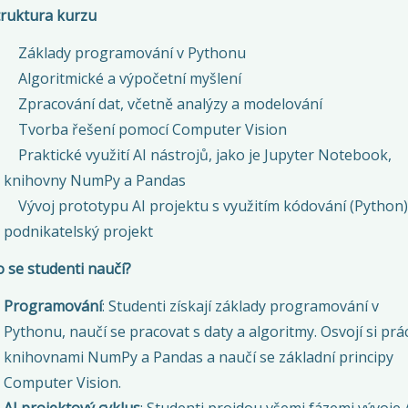
truktura kurzu
Základy programování
v
Pythonu
Algoritmické a výpočetní myšlení
Zpracování dat, včetně analýzy a modelování
Tvorba řešení pomocí Computer Vision
Praktické využití AI nástrojů, jako je Jupyter Notebook,
knihovny NumPy a Pandas
Vývoj prototypu AI projektu s využitím kódování (Python)
podnikatelský projekt
 se studenti naučí?
Programování
: Studenti získají základy programování v
Pythonu, naučí se pracovat s daty a algoritmy. Osvojí si prác
knihovnami NumPy a Pandas a naučí se základní principy
Computer Vision.
AI projektový cyklus
: Studenti projdou všemi fázemi vývoje 