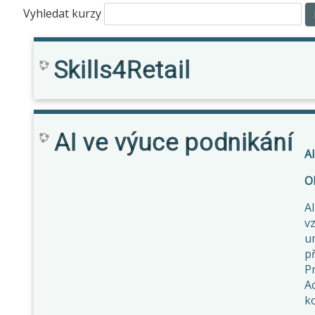
Vyhledat kurzy
Skills4Retail
AI ve výuce podnikání
A
Ob
A
v
u
př
Pr
A
ko