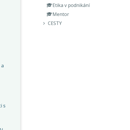
Etika v podnikání
Mentor
CESTY
 a
i s
AI