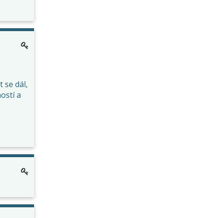
 se dál,
ostí a