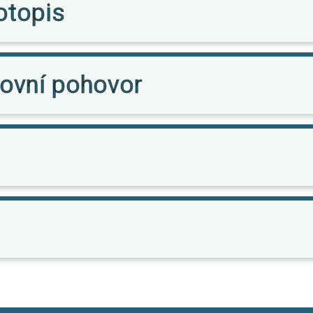
otopis
covní pohovor