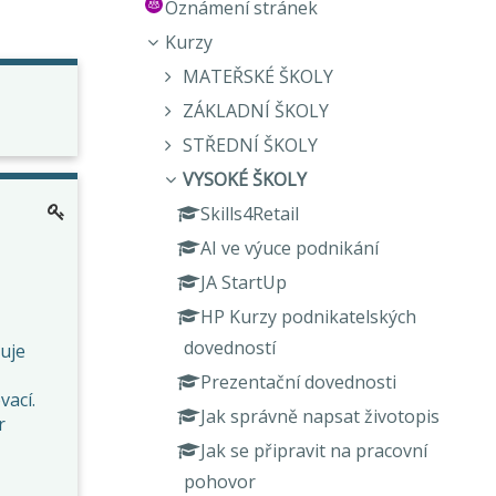
Oznámení stránek
Kurzy
MATEŘSKÉ ŠKOLY
ZÁKLADNÍ ŠKOLY
STŘEDNÍ ŠKOLY
VYSOKÉ ŠKOLY
Skills4Retail
AI ve výuce podnikání
JA StartUp
HP Kurzy podnikatelských
dovedností
uje
Prezentační dovednosti
vací.
Jak správně napsat životopis
r
Jak se připravit na pracovní
pohovor