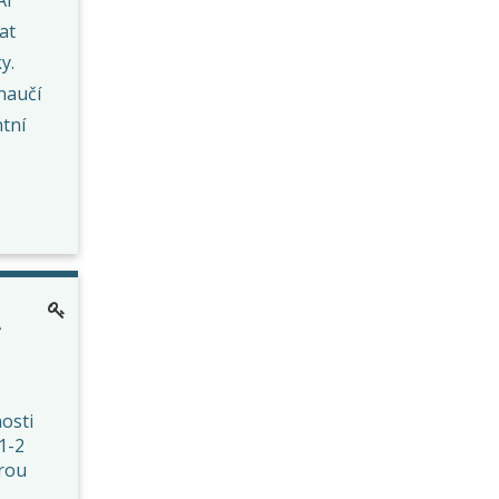
at
y.
 naučí
ntní
A
osti
1-2
rou